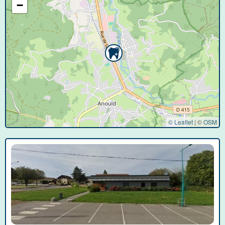
−
© Leaflet
|
©
OSM