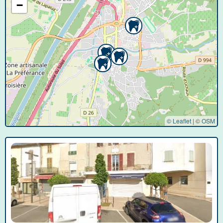
−
© Leaflet
|
©
OSM