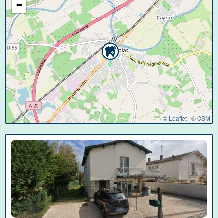
−
© Leaflet
|
©
OSM