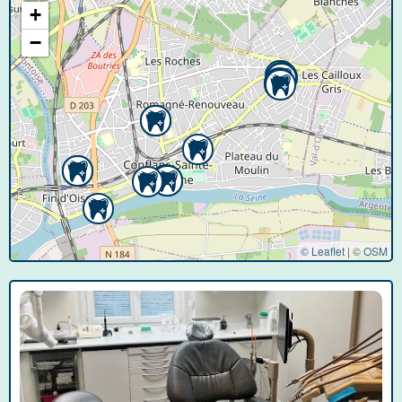
+
−
© Leaflet
|
©
OSM