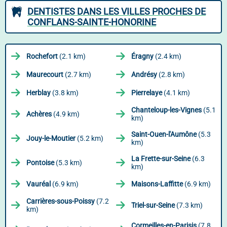
DENTISTES DANS LES VILLES PROCHES DE
CONFLANS-SAINTE-HONORINE
Rochefort
(2.1 km)
Éragny
(2.4 km)
Maurecourt
(2.7 km)
Andrésy
(2.8 km)
Herblay
(3.8 km)
Pierrelaye
(4.1 km)
Chanteloup-les-Vignes
(5.1
Achères
(4.9 km)
km)
Saint-Ouen-l'Aumône
(5.3
Jouy-le-Moutier
(5.2 km)
km)
La Frette-sur-Seine
(6.3
Pontoise
(5.3 km)
km)
Vauréal
(6.9 km)
Maisons-Laffitte
(6.9 km)
Carrières-sous-Poissy
(7.2
Triel-sur-Seine
(7.3 km)
km)
Cormeilles-en-Parisis
(7.8