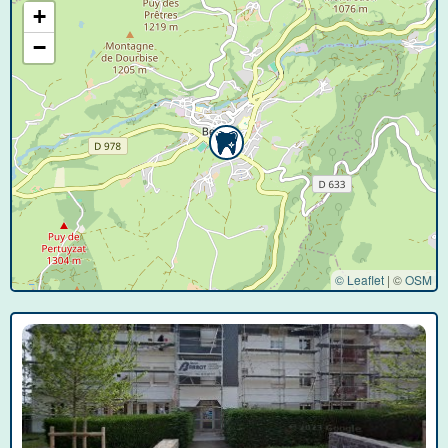
+
−
© Leaflet
|
©
OSM