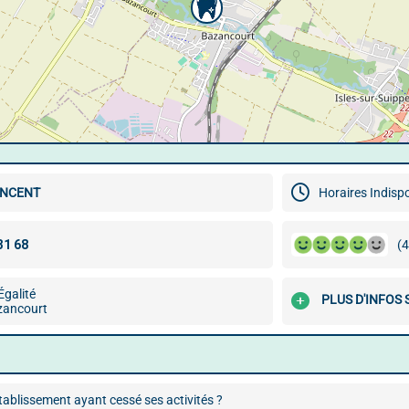
INCENT
Horaires Indisp
(4
Égalité
PLUS D'INFOS 
zancourt
ablissement ayant cessé ses activités ?