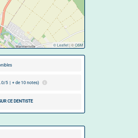
© Leaflet
|
©
OSM
onibles
.0/5
|
+ de 10 notes)
SUR CE DENTISTE