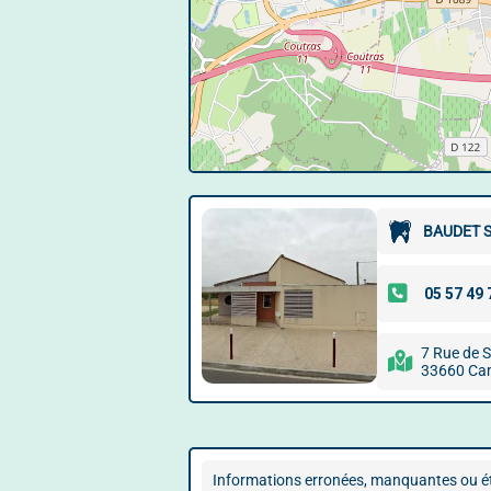
BAUDET S
7 Rue de 
33660 Cam
Informations erronées, manquantes ou ét