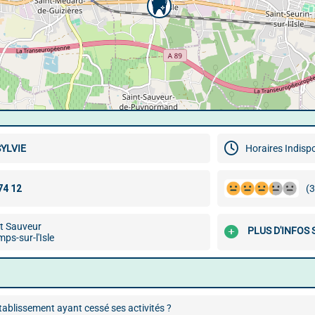
YLVIE
Horaires Indisp
(3
St Sauveur
PLUS D'INFOS 
ps-sur-l'Isle
ablissement ayant cessé ses activités ?