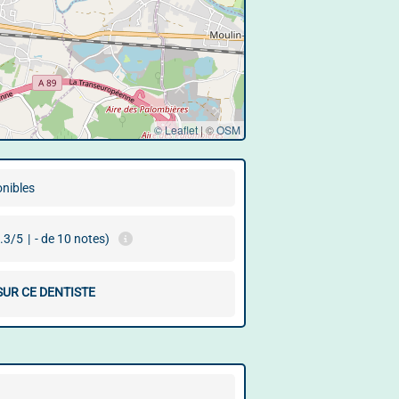
© Leaflet
|
©
OSM
onibles
.3/5
|
- de 10 notes)
SUR CE DENTISTE