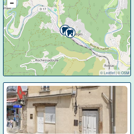
−
© Leaflet
|
©
OSM