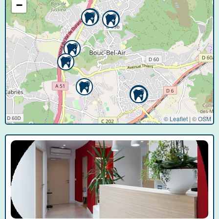
−
© Leaflet
|
©
OSM