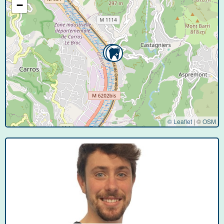
−
© Leaflet
|
©
OSM